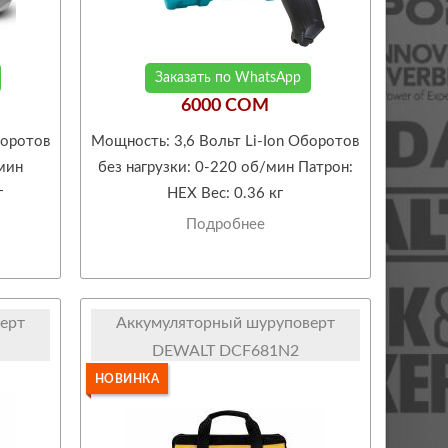
Заказать по WhatsApp
6000 COM
боротов
Мощность: 3,6 Вольт Li-Ion Оборотов
/мин
без нагрузки: 0-220 об/мин Патрон:
г
HEX Вес: 0.36 кг
Подробнее
ерт
Аккумуляторный шуруповерт
DEWALT DCF681N2
НОВИНКА