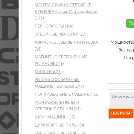
МОНТАЖНЫЙ ИНСТРУМЕНТ
КРЕПЕЖА (Бетон, Металл,Дерево)
(112)
За
ПЕРФОРАТОРЫ
(106)
ОТБОЙНЫЕ МОЛОТКИ
(27)
Мощность: 
АЛМАЗНОЕ СВЕРЛЕНИЯ И РЕЗКА
(34)
без на
МАГНИТНО СВЕРЛИЛЬНЫЕ
Патр
УСТАНОВКИ
(9)
МИКСЕРЫ
(10)
УГЛОШЛИФОВАЛЬНЫЕ
МАШИНЫ (Болгарки)
(199)
ПОЛИРОВАЛЬНЫЕ МАШИНЫ
(16)
Аккумуля
МОНТАЖНЫЕ ПИЛЫ И
ОТРЕЗНЫЕ СТАНКИ
(21)
НОВИНКА
ШЛИФМАШИНЫ
(55)
ЦИРКУЛЯРНЫЕ ПИЛЫ
(94)
ТОРЦОВОЧНЫЕ ПИЛЫ
(58)