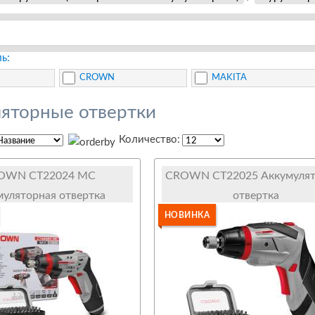
ь:
CROWN
MAKITA
яторные отвертки
Количество:
OWN CT22024 MC
CROWN CT22025 Аккумулят
муляторная отвертка
отвертка
НОВИНКА