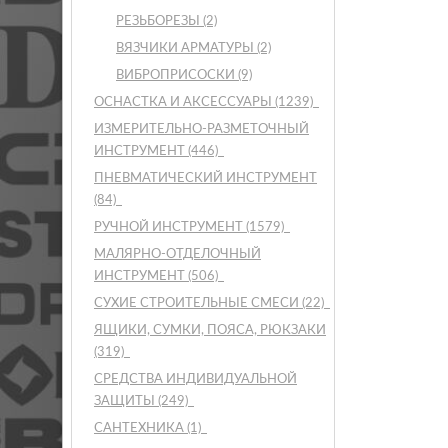
РЕЗЬБОРЕЗЫ
(2)
ВЯЗЧИКИ АРМАТУРЫ
(2)
ВИБРОПРИСОСКИ
(9)
ОСНАСТКА И АКСЕССУАРЫ
(1239)
ИЗМЕРИТЕЛЬНО-РАЗМЕТОЧНЫЙ
ИНСТРУМЕНТ
(446)
ПНЕВМАТИЧЕСКИЙ ИНСТРУМЕНТ
(84)
РУЧНОЙ ИНСТРУМЕНТ
(1579)
МАЛЯРНО-ОТДЕЛОЧНЫЙ
ИНСТРУМЕНТ
(506)
СУХИЕ СТРОИТЕЛЬНЫЕ СМЕСИ
(22)
ЯЩИКИ, СУМКИ, ПОЯСА, РЮКЗАКИ
(319)
СРЕДСТВА ИНДИВИДУАЛЬНОЙ
ЗАЩИТЫ
(249)
САНТЕХНИКА
(1)