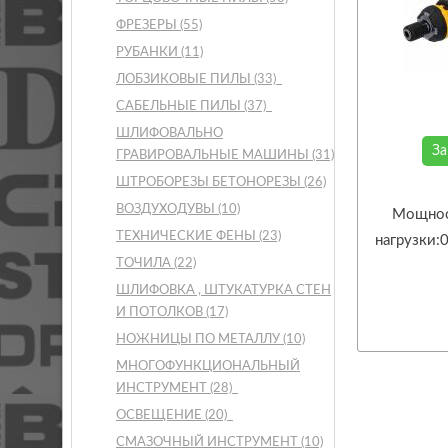
ФРЕЗЕРЫ
(55)
РУБАНКИ
(11)
ЛОБЗИКОВЫЕ ПИЛЫ
(33)
САБЕЛЬНЫЕ ПИЛЫ
(37)
ШЛИФОВАЛЬНО
За
ГРАВИРОВАЛЬНЫЕ МАШИНЫ
(31)
ШТРОБОРЕЗЫ БЕТОНОРЕЗЫ
(26)
ВОЗДУХОДУВЫ
(10)
Мощнос
ТЕХНИЧЕСКИЕ ФЕНЫ
(23)
нагрузки:
ТОЧИЛА
(22)
ШЛИФОВКА , ШТУКАТУРКА СТЕН
И ПОТОЛКОВ
(17)
НОЖНИЦЫ ПО МЕТАЛЛУ
(10)
МНОГОФУНКЦИОНАЛЬНЫЙ
ИНСТРУМЕНТ
(28)
ОСВЕЩЕНИЕ
(20)
СМАЗОЧНЫЙ ИНСТРУМЕНТ
(10)