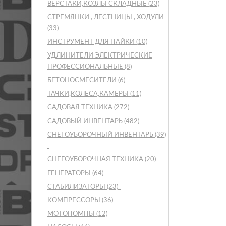
ВЕРСТАКИ,КОЗЛЫ СКЛАДНЫЕ
(23)
СТРЕМЯНКИ , ЛЕСТНИЦЫ , ХОДУЛИ
(33)
ИНСТРУМЕНТ ДЛЯ ПАЙКИ
(10)
УДЛИНИТЕЛИ ЭЛЕКТРИЧЕСКИЕ
ПРОФЕССИОНАЛЬНЫЕ
(8)
БЕТОНОСМЕСИТЕЛИ
(6)
ТАЧКИ,КОЛЁСА,КАМЕРЫ
(11)
САДОВАЯ ТЕХНИКА
(272)
САДОВЫЙ ИНВЕНТАРЬ
(482)
СНЕГОУБОРОЧНЫЙ ИНВЕНТАРЬ
(39)
СНЕГОУБОРОЧНАЯ ТЕХНИКА
(20)
ГЕНЕРАТОРЫ
(64)
СТАБИЛИЗАТОРЫ
(23)
КОМПРЕССОРЫ
(36)
МОТОПОМПЫ
(12)