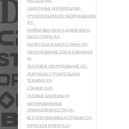
НАСОСЫ
(46)
СВАРОЧНЫЕ АППАРАТЫ
(88)
ГРУЗОПОДЪЁМНОЕ ОБОРУДОВАНИЕ
(97)
МОЙКИ ВЫСОКОГО ДАВЛЕНИЯ И
АКСЕССУАРЫ
(42)
ПЫЛЕСОСЫ И АКСЕССУАРЫ
(39)
ОБОРУДОВАНИЕ ДЛЯ И КЛИНИНГА
(6)
ТЕПЛОВОЕ ОБОРУДОВАНИЕ
(32)
ДОРОЖНО-СТРОИТЕЛЬНАЯ
ТЕХНИКА
(24)
СТАНКИ
(160)
ГАЗОВЫЕ БАЛЛОНЫ
(9)
АВТОМОБИЛЬНЫЕ
ПРИНАДЛЕЖНОСТИ
(59)
ВСЁ ДЛЯ ПИКНИКА И ОТДЫХА
(14)
МУЖСКАЯ КУХНЯ
(113)