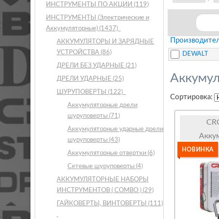
ИНСТРУМЕНТЫ ПО АКЦИИ
(119)
ИНСТРУМЕНТЫ (Электрические и
Аккумуляторные)
(1437)
Производител
АККУМУЛЯТОРЫ И ЗАРЯДНЫЕ
УСТРОЙСТВА
(86)
DEWALT
ДРЕЛИ БЕЗ УДАРНЫЕ
(21)
Аккумул
ДРЕЛИ УДАРНЫЕ
(25)
ШУРУПОВЕРТЫ
(122)
Сортировка:
Аккумуляторные дрели
шуруповерты
(71)
CR
Аккумуляторные ударные дрели
Акку
шуруповерты
(43)
НОВИНКА
Аккумуляторные отвертки
(6)
Сетевые шуруповерты
(4)
АККУМУЛЯТОРНЫЕ НАБОРЫ
ИНСТРУМЕНТОВ ( COMBO )
(29)
ГАЙКОВЕРТЫ, ВИНТОВЕРТЫ
(111)