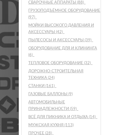
СВАРОЧНЫЕ АППАРАТЫ
(88)
ГРУЗОПОДЪЁМНОЕ ОБОРУДОВАНИЕ
(97)
МОЙКИ ВЫСОКОГО ДАВЛЕНИЯ И
АКСЕССУАРЫ
(42)
ПЫЛЕСОСЫ И АКСЕССУАРЫ
(39)
ОБОРУДОВАНИЕ ДЛЯ И КЛИНИНГА
(6)
ТЕПЛОВОЕ ОБОРУДОВАНИЕ
(32)
ДОРОЖНО-СТРОИТЕЛЬНАЯ
ТЕХНИКА
(24)
СТАНКИ
(161)
ГАЗОВЫЕ БАЛЛОНЫ
(9)
АВТОМОБИЛЬНЫЕ
ПРИНАДЛЕЖНОСТИ
(59)
ВСЁ ДЛЯ ПИКНИКА И ОТДЫХА
(14)
МУЖСКАЯ КУХНЯ
(113)
ПРОЧЕЕ
(28)