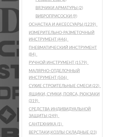
ВЯЗЧИКИ АРМАТУРЫ
(2)
ВИБРОПРИСОСКИ
(9)
ОСНАСТКА И АКСЕССУАРЫ
(1239)
ИЗМЕРИТЕЛЬНО-РАЗМЕТОЧНЫЙ
ИНСТРУМЕНТ
(446)
ПНЕВМАТИЧЕСКИЙ ИНСТРУМЕНТ
(84)
РУЧНОЙ ИНСТРУМЕНТ
(1579)
МАЛЯРНО-ОТДЕЛОЧНЫЙ
ИНСТРУМЕНТ
(506)
СУХИЕ СТРОИТЕЛЬНЫЕ СМЕСИ
(22)
ЯЩИКИ, СУМКИ, ПОЯСА, РЮКЗАКИ
(319)
СРЕДСТВА ИНДИВИДУАЛЬНОЙ
ЗАЩИТЫ
(249)
САНТЕХНИКА
(1)
ВЕРСТАКИ,КОЗЛЫ СКЛАДНЫЕ
(23)