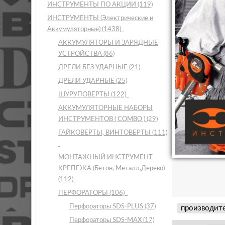
ИНСТРУМЕНТЫ ПО АКЦИИ
(119)
ИНСТРУМЕНТЫ (Электрические и
Аккумуляторные)
(1438)
АККУМУЛЯТОРЫ И ЗАРЯДНЫЕ
УСТРОЙСТВА
(86)
ДРЕЛИ БЕЗ УДАРНЫЕ
(21)
ДРЕЛИ УДАРНЫЕ
(25)
ШУРУПОВЕРТЫ
(122)
АККУМУЛЯТОРНЫЕ НАБОРЫ
ИНСТРУМЕНТОВ ( COMBO )
(29)
ГАЙКОВЕРТЫ, ВИНТОВЕРТЫ
(111)
МОНТАЖНЫЙ ИНСТРУМЕНТ
КРЕПЕЖА (Бетон, Металл,Дерево)
(112)
ПЕРФОРАТОРЫ
(106)
Перфораторы SDS-PLUS
(37)
производит
Перфораторы SDS-MAX
(17)