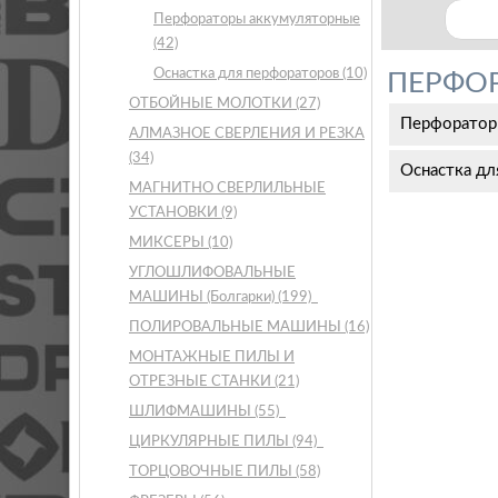
Перфораторы аккумуляторные
(42)
Оснастка для перфораторов
(10)
ПЕРФО
ОТБОЙНЫЕ МОЛОТКИ
(27)
Перфоратор
АЛМАЗНОЕ СВЕРЛЕНИЯ И РЕЗКА
(34)
Оснастка дл
МАГНИТНО СВЕРЛИЛЬНЫЕ
УСТАНОВКИ
(9)
МИКСЕРЫ
(10)
УГЛОШЛИФОВАЛЬНЫЕ
МАШИНЫ (Болгарки)
(199)
ПОЛИРОВАЛЬНЫЕ МАШИНЫ
(16)
МОНТАЖНЫЕ ПИЛЫ И
ОТРЕЗНЫЕ СТАНКИ
(21)
ШЛИФМАШИНЫ
(55)
ЦИРКУЛЯРНЫЕ ПИЛЫ
(94)
ТОРЦОВОЧНЫЕ ПИЛЫ
(58)