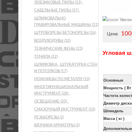
ЛОБЗИКОВЫЕ ПИЛЫ
(33)
САБЕЛЬНЫЕ ПИЛЫ
(37)
ШЛИФОВАЛЬНО
Увели
ГРАВИРОВАЛЬНЫЕ МАШИНЫ
(31)
10
ШТРОБОРЕЗЫ БЕТОНОРЕЗЫ
(26)
Цена:
ВОЗДУХОДУВЫ
(10)
ТЕХНИЧЕСКИЕ ФЕНЫ
(23)
Угловая 
ТОЧИЛА
(22)
ШЛИФОВКА , ШТУКАТУРКА СТЕН
И ПОТОЛКОВ
(17)
НОЖНИЦЫ ПО МЕТАЛЛУ
(10)
Основные
МНОГОФУНКЦИОНАЛЬНЫЙ
Мощность ( Вт 
ИНСТРУМЕНТ
(28)
Частота холост
ОСВЕЩЕНИЕ
(20)
Диаметр диска 
СМАЗОЧНЫЙ ИНСТРУМЕНТ
(10)
Шпиндель
РЕЗЬБОРЕЗЫ
(2)
Масса ( кг )
ВЯЗЧИКИ АРМАТУРЫ
(2)
Дополнительн