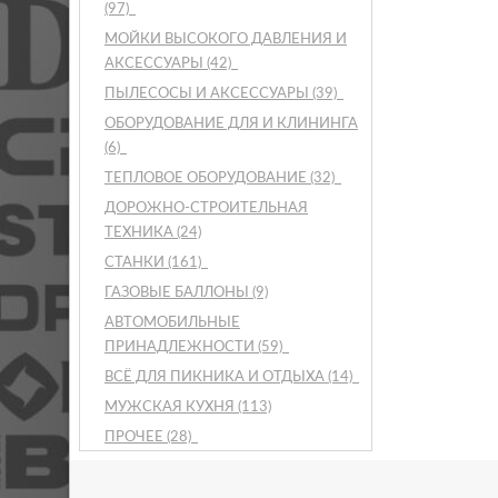
(97)
МОЙКИ ВЫСОКОГО ДАВЛЕНИЯ И
АКСЕССУАРЫ
(42)
ПЫЛЕСОСЫ И АКСЕССУАРЫ
(39)
ОБОРУДОВАНИЕ ДЛЯ И КЛИНИНГА
(6)
ТЕПЛОВОЕ ОБОРУДОВАНИЕ
(32)
ДОРОЖНО-СТРОИТЕЛЬНАЯ
ТЕХНИКА
(24)
СТАНКИ
(161)
ГАЗОВЫЕ БАЛЛОНЫ
(9)
АВТОМОБИЛЬНЫЕ
ПРИНАДЛЕЖНОСТИ
(59)
ВСЁ ДЛЯ ПИКНИКА И ОТДЫХА
(14)
МУЖСКАЯ КУХНЯ
(113)
ПРОЧЕЕ
(28)