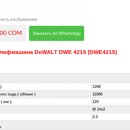
чить изображение
000 COM
Заказать по WhatsApp
шлифмашина DeWALT DWE 4215 (DWE4215)
)
1200
ого хода ( об/мин )
11000
( мм )
125
M 14x2
2.2
о