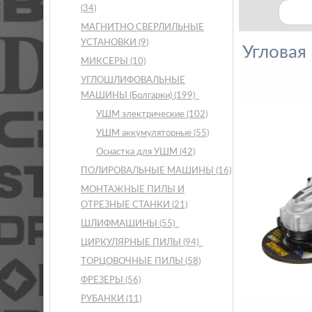
(34)
МАГНИТНО СВЕРЛИЛЬНЫЕ
УСТАНОВКИ
(9)
Углова
МИКСЕРЫ
(10)
УГЛОШЛИФОВАЛЬНЫЕ
МАШИНЫ (Болгарки)
(199)
УШМ электрические
(102)
УШМ аккумуляторные
(55)
Оснастка для УШМ
(42)
ПОЛИРОВАЛЬНЫЕ МАШИНЫ
(16)
МОНТАЖНЫЕ ПИЛЫ И
ОТРЕЗНЫЕ СТАНКИ
(21)
ШЛИФМАШИНЫ
(55)
ЦИРКУЛЯРНЫЕ ПИЛЫ
(94)
ТОРЦОВОЧНЫЕ ПИЛЫ
(58)
ФРЕЗЕРЫ
(56)
РУБАНКИ
(11)