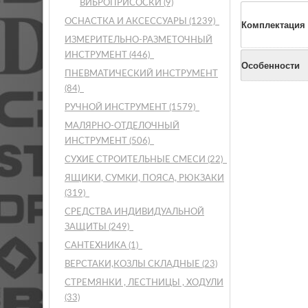
ВИБРОПРИСОСКИ
(9)
ОСНАСТКА И АКСЕССУАРЫ
(1239)
Комплектация
ИЗМЕРИТЕЛЬНО-РАЗМЕТОЧНЫЙ
ИНСТРУМЕНТ
(446)
Особенности
ПНЕВМАТИЧЕСКИЙ ИНСТРУМЕНТ
(84)
РУЧНОЙ ИНСТРУМЕНТ
(1579)
МАЛЯРНО-ОТДЕЛОЧНЫЙ
ИНСТРУМЕНТ
(506)
СУХИЕ СТРОИТЕЛЬНЫЕ СМЕСИ
(22)
ЯЩИКИ, СУМКИ, ПОЯСА, РЮКЗАКИ
(319)
СРЕДСТВА ИНДИВИДУАЛЬНОЙ
ЗАЩИТЫ
(249)
САНТЕХНИКА
(1)
ВЕРСТАКИ,КОЗЛЫ СКЛАДНЫЕ
(23)
СТРЕМЯНКИ , ЛЕСТНИЦЫ , ХОДУЛИ
(33)