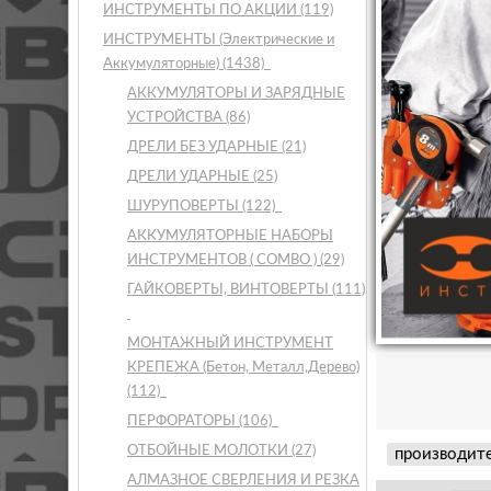
ИНСТРУМЕНТЫ ПО АКЦИИ
(119)
ИНСТРУМЕНТЫ (Электрические и
Аккумуляторные)
(1438)
АККУМУЛЯТОРЫ И ЗАРЯДНЫЕ
УСТРОЙСТВА
(86)
ДРЕЛИ БЕЗ УДАРНЫЕ
(21)
ДРЕЛИ УДАРНЫЕ
(25)
ШУРУПОВЕРТЫ
(122)
АККУМУЛЯТОРНЫЕ НАБОРЫ
ИНСТРУМЕНТОВ ( COMBO )
(29)
ГАЙКОВЕРТЫ, ВИНТОВЕРТЫ
(111)
МОНТАЖНЫЙ ИНСТРУМЕНТ
КРЕПЕЖА (Бетон, Металл,Дерево)
(112)
ПЕРФОРАТОРЫ
(106)
ОТБОЙНЫЕ МОЛОТКИ
(27)
производит
АЛМАЗНОЕ СВЕРЛЕНИЯ И РЕЗКА