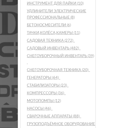
ИНСТРУМЕНТ ДЛЯ ПАЙКИ
(10)
УДЛИНИТЕЛИ ЭЛЕКТРИЧЕСКИЕ
ПРОФЕССИОНАЛЬНЫЕ
(8)
БЕТОНОСМЕСИТЕЛИ
(6)
ТАЧКИ,КОЛЁСА,КАМЕРЫ
(11)
САДОВАЯ ТЕХНИКА
(272)
САДОВЫЙ ИНВЕНТАРЬ
(482)
СНЕГОУБОРОЧНЫЙ ИНВЕНТАРЬ
(39)
СНЕГОУБОРОЧНАЯ ТЕХНИКА
(20)
ГЕНЕРАТОРЫ
(64)
СТАБИЛИЗАТОРЫ
(23)
КОМПРЕССОРЫ
(36)
МОТОПОМПЫ
(12)
НАСОСЫ
(46)
СВАРОЧНЫЕ АППАРАТЫ
(88)
ГРУЗОПОДЪЁМНОЕ ОБОРУДОВАНИЕ