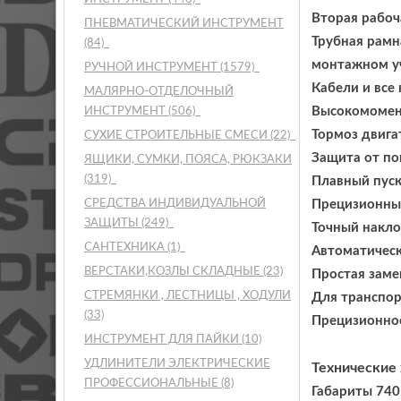
Вторая рабоч
ПНЕВМАТИЧЕСКИЙ ИНСТРУМЕНТ
Трубная рамн
(84)
монтажном у
РУЧНОЙ ИНСТРУМЕНТ
(1579)
Кабели и все
МАЛЯРНО-ОТДЕЛОЧНЫЙ
Высокомомент
ИНСТРУМЕНТ
(506)
Тормоз двига
СУХИЕ СТРОИТЕЛЬНЫЕ СМЕСИ
(22)
Защита от по
ЯЩИКИ, СУМКИ, ПОЯСА, РЮКЗАКИ
(319)
Плавный пуск
СРЕДСТВА ИНДИВИДУАЛЬНОЙ
Прецизионны
ЗАЩИТЫ
(249)
Точный накло
САНТЕХНИКА
(1)
Автоматическ
ВЕРСТАКИ,КОЗЛЫ СКЛАДНЫЕ
(23)
Простая заме
СТРЕМЯНКИ , ЛЕСТНИЦЫ , ХОДУЛИ
Для транспор
(33)
Прецизионное
ИНСТРУМЕНТ ДЛЯ ПАЙКИ
(10)
УДЛИНИТЕЛИ ЭЛЕКТРИЧЕСКИЕ
Технические
ПРОФЕССИОНАЛЬНЫЕ
(8)
Габариты 740