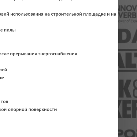
овий использования на строительной площадке и на
се пилы
осле прерывания энергоснабжения
а
ией
ом
нтов
шой опорной поверхности