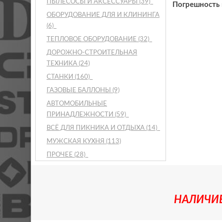
ПЫЛЕСОСЫ И АКСЕССУАРЫ
(39)
Погрешность 
ОБОРУДОВАНИЕ ДЛЯ И КЛИНИНГА
(6)
ТЕПЛОВОЕ ОБОРУДОВАНИЕ
(32)
ДОРОЖНО-СТРОИТЕЛЬНАЯ
ТЕХНИКА
(24)
СТАНКИ
(160)
ГАЗОВЫЕ БАЛЛОНЫ
(9)
АВТОМОБИЛЬНЫЕ
ПРИНАДЛЕЖНОСТИ
(59)
ВСЁ ДЛЯ ПИКНИКА И ОТДЫХА
(14)
МУЖСКАЯ КУХНЯ
(113)
ПРОЧЕЕ
(28)
НАЛИЧИЕ