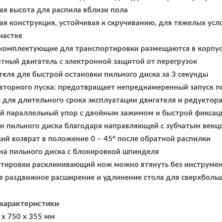
ая высота для распила вблизи пола
ая конструкция, устойчивая к скручиванию, для тяжелых усл
частке
 комплектующие для транспортировки размещаются в корпу
ный двигатель с электронной защитой от перегрузок
теля для быстрой остановки пильного диска за 3 секунды
вторного пуска: предотвращает непреднамеренный запуск п
 для длительного срока эксплуатации двигателя и редуктор
й параллельный упор с двойным зажимом и быстрой фиксац
н пильного диска благодаря направляющей с зубчатым венц
ий возврат в положение 0 – 45° после обратной распилки
на пильного диска с блокировкой шпинделя
тировки расклинивающий нож можно втянуть без инструме
 раздвижное расширение и удлинение стола для сверхболь
 характеристики
 x 750 x 355 мм