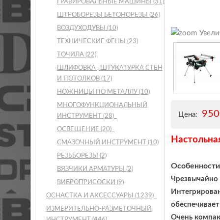
ГРАВИРОВАЛЬНЫЕ МАШИНЫ
(31)
ШТРОБОРЕЗЫ БЕТОНОРЕЗЫ
(26)
ВОЗДУХОДУВЫ
(10)
Увели
ТЕХНИЧЕСКИЕ ФЕНЫ
(23)
ТОЧИЛА
(22)
ШЛИФОВКА , ШТУКАТУРКА СТЕН
И ПОТОЛКОВ
(17)
НОЖНИЦЫ ПО МЕТАЛЛУ
(10)
МНОГОФУНКЦИОНАЛЬНЫЙ
95
Цена:
ИНСТРУМЕНТ
(28)
ОСВЕЩЕНИЕ
(20)
Настольная
СМАЗОЧНЫЙ ИНСТРУМЕНТ
(10)
РЕЗЬБОРЕЗЫ
(2)
Особенности
ВЯЗЧИКИ АРМАТУРЫ
(2)
Чрезвычайно 
ВИБРОПРИСОСКИ
(9)
Интегрирован
ОСНАСТКА И АКСЕССУАРЫ
(1239)
обеспечивает
ИЗМЕРИТЕЛЬНО-РАЗМЕТОЧНЫЙ
Очень компак
ИНСТРУМЕНТ
(446)