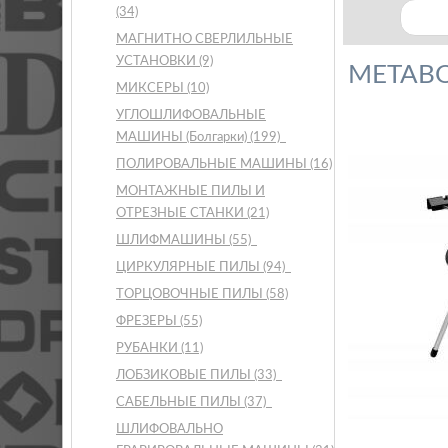
(34)
МАГНИТНО СВЕРЛИЛЬНЫЕ
УСТАНОВКИ
(9)
METABO
МИКСЕРЫ
(10)
УГЛОШЛИФОВАЛЬНЫЕ
МАШИНЫ (Болгарки)
(199)
ПОЛИРОВАЛЬНЫЕ МАШИНЫ
(16)
МОНТАЖНЫЕ ПИЛЫ И
ОТРЕЗНЫЕ СТАНКИ
(21)
ШЛИФМАШИНЫ
(55)
ЦИРКУЛЯРНЫЕ ПИЛЫ
(94)
ТОРЦОВОЧНЫЕ ПИЛЫ
(58)
ФРЕЗЕРЫ
(55)
РУБАНКИ
(11)
ЛОБЗИКОВЫЕ ПИЛЫ
(33)
САБЕЛЬНЫЕ ПИЛЫ
(37)
ШЛИФОВАЛЬНО