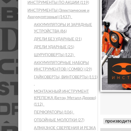
ИНСТРУМЕНТЫ ПО АКЦИИ
(119)
ИНСТРУМЕНТЫ (Электрические и
Аккумуляторные)
(1437)
АККУМУЛЯТОРЫ И ЗАРЯДНЫЕ
УСТРОЙСТВА
(86)
ДРЕЛИ БЕЗ УДАРНЫЕ
(21)
ДРЕЛИ УДАРНЫЕ
(25)
ШУРУПОВЕРТЫ
(122)
АККУМУЛЯТОРНЫЕ НАБОРЫ
ИНСТРУМЕНТОВ ( COMBO )
(29)
ГАЙКОВЕРТЫ, ВИНТОВЕРТЫ
(111)
МОНТАЖНЫЙ ИНСТРУМЕНТ
КРЕПЕЖА (Бетон, Металл,Дерево)
(112)
ПЕРФОРАТОРЫ
(106)
ОТБОЙНЫЕ МОЛОТКИ
(27)
производит
АЛМАЗНОЕ СВЕРЛЕНИЯ И РЕЗКА