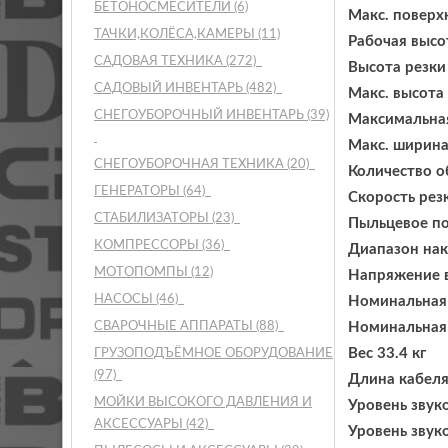
БЕТОНОСМЕСИТЕЛИ
(6)
Макс. поверх
ТАЧКИ,КОЛЁСА,КАМЕРЫ
(11)
Рабочая высо
САДОВАЯ ТЕХНИКА
(272)
Высота резки
САДОВЫЙ ИНВЕНТАРЬ
(482)
Макс. высота 
СНЕГОУБОРОЧНЫЙ ИНВЕНТАРЬ
(39)
Максимальная
Макс. ширина
СНЕГОУБОРОЧНАЯ ТЕХНИКА
(20)
Количество о
ГЕНЕРАТОРЫ
(64)
Скорость рез
СТАБИЛИЗАТОРЫ
(23)
Пыльцевое по
КОМПРЕССОРЫ
(36)
Диапазон нак
МОТОПОМПЫ
(12)
Напряжение в
НАСОСЫ
(46)
Номинальная
СВАРОЧНЫЕ АППАРАТЫ
(88)
Номинальная
Вес 33.4 кг
ГРУЗОПОДЪЁМНОЕ ОБОРУДОВАНИЕ
(97)
Длина кабеля
МОЙКИ ВЫСОКОГО ДАВЛЕНИЯ И
Уровень звук
АКСЕССУАРЫ
(42)
Уровень звук