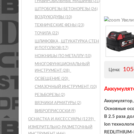
ГРАВИРОВАЛЬНЫЕ МАШИНЫ
(31)
ШТРОБОРЕЗЫ БЕТОНОРЕЗЫ
(26)
ВОЗДУХОДУВЫ
(10)
Увели
ТЕХНИЧЕСКИЕ ФЕНЫ
(23)
ТОЧИЛА
(22)
ШЛИФОВКА , ШТУКАТУРКА СТЕН
И ПОТОЛКОВ
(17)
НОЖНИЦЫ ПО МЕТАЛЛУ
(10)
МНОГОФУНКЦИОНАЛЬНЫЙ
10
Цена:
ИНСТРУМЕНТ
(28)
ОСВЕЩЕНИЕ
(20)
СМАЗОЧНЫЙ ИНСТРУМЕНТ
(10)
Аккумулят
РЕЗЬБОРЕЗЫ
(2)
Аккумулятор,
ВЯЗЧИКИ АРМАТУРЫ
(2)
Основные осо
ВИБРОПРИСОСКИ
(9)
В 2.5 раза д
ОСНАСТКА И АКСЕССУАРЫ
(1239)
Ion технолог
ИЗМЕРИТЕЛЬНО-РАЗМЕТОЧНЫЙ
REDLITHIUM-I
ИНСТРУМЕНТ
(446)