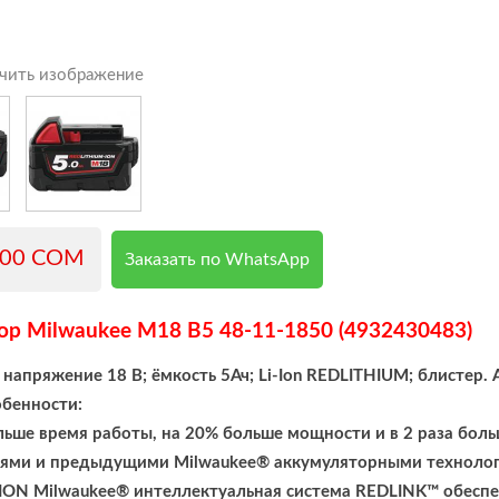
чить изображение
500 COM
Заказать по WhatsApp
ор Milwaukee M18 B5 48-11-1850 (4932430483)
 напряжение 18 В; ёмкость 5Ач; Li-Ion REDLITHIUM; блист
бенности:
ольше время работы, на 20% больше мощности и в 2 раза бол
иями и предыдущими Milwaukee® аккумуляторными техноло
ON Milwaukee® интеллектуальная система REDLINK™ обеспеч