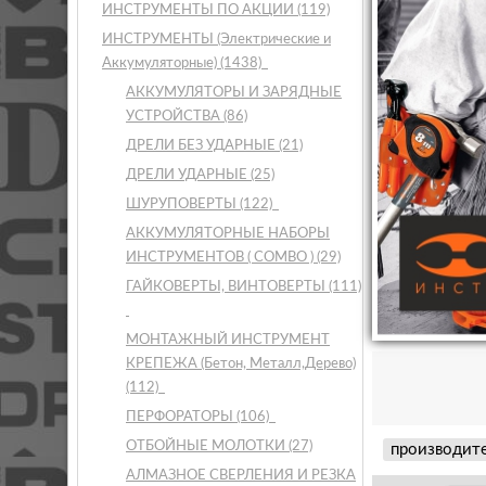
ИНСТРУМЕНТЫ ПО АКЦИИ
(119)
ИНСТРУМЕНТЫ (Электрические и
Аккумуляторные)
(1438)
АККУМУЛЯТОРЫ И ЗАРЯДНЫЕ
УСТРОЙСТВА
(86)
ДРЕЛИ БЕЗ УДАРНЫЕ
(21)
ДРЕЛИ УДАРНЫЕ
(25)
ШУРУПОВЕРТЫ
(122)
АККУМУЛЯТОРНЫЕ НАБОРЫ
ИНСТРУМЕНТОВ ( COMBO )
(29)
ГАЙКОВЕРТЫ, ВИНТОВЕРТЫ
(111)
МОНТАЖНЫЙ ИНСТРУМЕНТ
КРЕПЕЖА (Бетон, Металл,Дерево)
(112)
ПЕРФОРАТОРЫ
(106)
ОТБОЙНЫЕ МОЛОТКИ
(27)
производит
АЛМАЗНОЕ СВЕРЛЕНИЯ И РЕЗКА