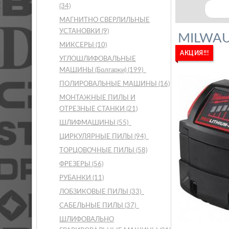
(34)
МАГНИТНО СВЕРЛИЛЬНЫЕ
УСТАНОВКИ
(9)
MILWAUK
МИКСЕРЫ
(10)
АКЦИЯ!!!
УГЛОШЛИФОВАЛЬНЫЕ
МАШИНЫ (Болгарки)
(199)
ПОЛИРОВАЛЬНЫЕ МАШИНЫ
(16)
МОНТАЖНЫЕ ПИЛЫ И
ОТРЕЗНЫЕ СТАНКИ
(21)
ШЛИФМАШИНЫ
(55)
ЦИРКУЛЯРНЫЕ ПИЛЫ
(94)
ТОРЦОВОЧНЫЕ ПИЛЫ
(58)
ФРЕЗЕРЫ
(56)
РУБАНКИ
(11)
ЛОБЗИКОВЫЕ ПИЛЫ
(33)
САБЕЛЬНЫЕ ПИЛЫ
(37)
ШЛИФОВАЛЬНО