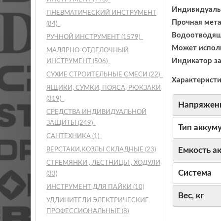
Индивидуальн
ПНЕВМАТИЧЕСКИЙ ИНСТРУМЕНТ
Прочная мета
(84)
Водоотводящи
РУЧНОЙ ИНСТРУМЕНТ
(1579)
Может исполь
МАЛЯРНО-ОТДЕЛОЧНЫЙ
Индикатор за
ИНСТРУМЕНТ
(506)
СУХИЕ СТРОИТЕЛЬНЫЕ СМЕСИ
(22)
Характеристи
ЯЩИКИ, СУМКИ, ПОЯСА, РЮКЗАКИ
(319)
Напряжени
СРЕДСТВА ИНДИВИДУАЛЬНОЙ
ЗАЩИТЫ
(249)
Тип аккум
САНТЕХНИКА
(1)
Емкость а
ВЕРСТАКИ,КОЗЛЫ СКЛАДНЫЕ
(23)
СТРЕМЯНКИ , ЛЕСТНИЦЫ , ХОДУЛИ
Система
(33)
ИНСТРУМЕНТ ДЛЯ ПАЙКИ
(10)
Вес, кг
УДЛИНИТЕЛИ ЭЛЕКТРИЧЕСКИЕ
ПРОФЕССИОНАЛЬНЫЕ
(8)