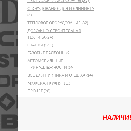
ПЫЛЕСОСЫ И АКСЕССУАРЫ
(39)
ОБОРУДОВАНИЕ ДЛЯ И КЛИНИНГА
(6)
ТЕПЛОВОЕ ОБОРУДОВАНИЕ
(32)
ДОРОЖНО-СТРОИТЕЛЬНАЯ
ТЕХНИКА
(24)
СТАНКИ
(161)
ГАЗОВЫЕ БАЛЛОНЫ
(9)
АВТОМОБИЛЬНЫЕ
ПРИНАДЛЕЖНОСТИ
(59)
ВСЁ ДЛЯ ПИКНИКА И ОТДЫХА
(14)
МУЖСКАЯ КУХНЯ
(113)
ПРОЧЕЕ
(28)
НАЛИЧИЕ