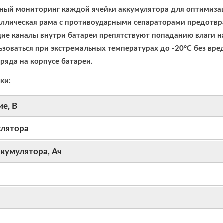
ый мониторинг каждой ячейки аккумулятора для оптимизаци
ллическая рама с противоударными сепараторами предотвр
е каналы внутри батареи препятствуют попаданию влаги на
зоваться при экстремальных температурах до -20°С без вред
ряда на корпусе батареи.
ки:
е, В
улятора
ккумулятора, Ач