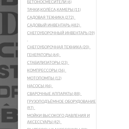
БЕТОНОСМЕСИТЕЛИ
(6)
ТАЧКИ,КОЛЁСА,КАМЕРЫ
(11)
САДОВАЯ ТЕХНИКА
(272)
САДОВЫЙ ИНВЕНТАРЬ
(482)
СНЕГОУБОРОЧНЫЙ ИНВЕНТАРЬ
(39)
СНЕГОУБОРОЧНАЯ ТЕХНИКА
(20)
ГЕНЕРАТОРЫ
(64)
СТАБИЛИЗАТОРЫ
(23)
КОМПРЕССОРЫ
(36)
МОТОПОМПЫ
(12)
НАСОСЫ
(46)
СВАРОЧНЫЕ АППАРАТЫ
(88)
ГРУЗОПОДЪЁМНОЕ ОБОРУДОВАНИЕ
(97)
МОЙКИ ВЫСОКОГО ДАВЛЕНИЯ И
АКСЕССУАРЫ
(42)