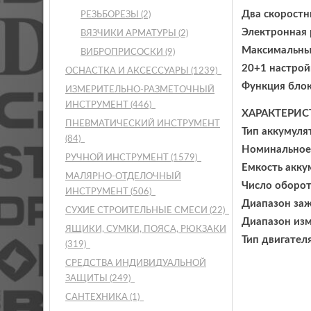
Два скоростн
РЕЗЬБОРЕЗЫ
(2)
Электронная 
ВЯЗЧИКИ АРМАТУРЫ
(2)
Максимальный
ВИБРОПРИСОСКИ
(9)
20+1 настрой
ОСНАСТКА И АКСЕССУАРЫ
(1239)
Функция блок
ИЗМЕРИТЕЛЬНО-РАЗМЕТОЧНЫЙ
ИНСТРУМЕНТ
(446)
ХАРАКТЕРИС
ПНЕВМАТИЧЕСКИЙ ИНСТРУМЕНТ
Тип аккумулят
(84)
Номинальное 
РУЧНОЙ ИНСТРУМЕНТ
(1579)
Емкость аккум
МАЛЯРНО-ОТДЕЛОЧНЫЙ
Число оборото
ИНСТРУМЕНТ
(506)
Диапазон заж
СУХИЕ СТРОИТЕЛЬНЫЕ СМЕСИ
(22)
Диапазон изм
ЯЩИКИ, СУМКИ, ПОЯСА, РЮКЗАКИ
Тип двигател
(319)
СРЕДСТВА ИНДИВИДУАЛЬНОЙ
ЗАЩИТЫ
(249)
САНТЕХНИКА
(1)