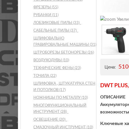
ФРЕЗЕРЫ
(55)
РУБАНКИ
(11)
Увели
ЛОБЗИКОВЫЕ ПИЛЫ
(33)
САБЕЛЬНЫЕ ПИЛЫ
(37)
ШЛИФОВАЛЬНО
ГРАВИРОВАЛЬНЫЕ МАШИНЫ
(31)
ШТРОБОРЕЗЫ БЕТОНОРЕЗЫ
(26)
ВОЗДУХОДУВЫ
(10)
51
Цена:
ТЕХНИЧЕСКИЕ ФЕНЫ
(23)
ТОЧИЛА
(22)
ШЛИФОВКА , ШТУКАТУРКА СТЕН
DWT PLUS
И ПОТОЛКОВ
(17)
ОПИСАНИЕ
НОЖНИЦЫ ПО МЕТАЛЛУ
(10)
Аккумуляторн
МНОГОФУНКЦИОНАЛЬНЫЙ
ИНСТРУМЕНТ
(28)
возможностью
ОСВЕЩЕНИЕ
(20)
Ключевые ха
СМАЗОЧНЫЙ ИНСТРУМЕНТ
(10)