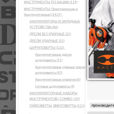
ИНСТРУМЕНТЫ ПО АКЦИИ
(119)
ИНСТРУМЕНТЫ (Электрические и
Аккумуляторные)
(1437)
АККУМУЛЯТОРЫ И ЗАРЯДНЫЕ
УСТРОЙСТВА
(86)
ДРЕЛИ БЕЗ УДАРНЫЕ
(21)
ДРЕЛИ УДАРНЫЕ
(25)
ШУРУПОВЕРТЫ
(122)
Аккумуляторные дрели
шуруповерты
(71)
Аккумуляторные ударные дрели
шуруповерты
(43)
Аккумуляторные отвертки
(6)
Сетевые шуруповерты
(4)
АККУМУЛЯТОРНЫЕ НАБОРЫ
ИНСТРУМЕНТОВ ( COMBO )
(29)
производит
ГАЙКОВЕРТЫ, ВИНТОВЕРТЫ
(111)