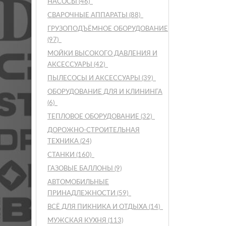
НАСОСЫ
(46)
СВАРОЧНЫЕ АППАРАТЫ
(88)
ГРУЗОПОДЪЁМНОЕ ОБОРУДОВАНИЕ
(97)
МОЙКИ ВЫСОКОГО ДАВЛЕНИЯ И
АКСЕССУАРЫ
(42)
ПЫЛЕСОСЫ И АКСЕССУАРЫ
(39)
ОБОРУДОВАНИЕ ДЛЯ И КЛИНИНГА
(6)
ТЕПЛОВОЕ ОБОРУДОВАНИЕ
(32)
ДОРОЖНО-СТРОИТЕЛЬНАЯ
ТЕХНИКА
(24)
СТАНКИ
(160)
ГАЗОВЫЕ БАЛЛОНЫ
(9)
АВТОМОБИЛЬНЫЕ
ПРИНАДЛЕЖНОСТИ
(59)
ВСЁ ДЛЯ ПИКНИКА И ОТДЫХА
(14)
МУЖСКАЯ КУХНЯ
(113)