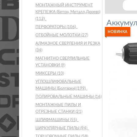
МОНТАЖНЫЙ ИНСТРУМЕНТ
КРЕПЕЖА (Бетон, Металл,Дерево)
(112)
Аккумул
ПЕРФОРАТОРЫ
(106)
НОВИНКА
ОТБОЙНЫЕ МОЛОТКИ
(27)
АЛМАЗНОЕ СВЕРЛЕНИЯ И РЕЗКА
(34)
МАГНИТНО СВЕРЛИЛЬНЫЕ
УСТАНОВКИ
(9)
МИКСЕРЫ
(10)
УГЛОШЛИФОВАЛЬНЫЕ
МАШИНЫ (Болгарки)
(199)
ПОЛИРОВАЛЬНЫЕ МАШИНЫ
(16)
МОНТАЖНЫЕ ПИЛЫ И
ОТРЕЗНЫЕ СТАНКИ
(21)
ШЛИФМАШИНЫ
(55)
ЦИРКУЛЯРНЫЕ ПИЛЫ
(94)
ТОРЦОВОЧНЫЕ ПИЛЫ
(58)