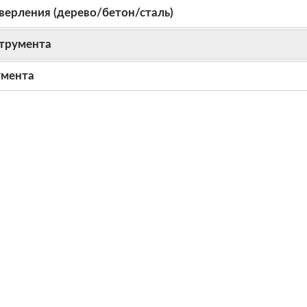
верления (дерево/бетон/сталь)
трумента
умента