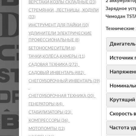
2 аккумулято
ВЕРСТАКИ,КОЗЛЫ СКЛАДНЫЕ
(23)
Зарядное уст
СТРЕМЯНКИ , ЛЕСТНИЦЫ , ХОДУЛИ
Чемодан TST
(33)
ИНСТРУМЕНТ ДЛЯ ПАЙКИ
(10)
Технические 
УДЛИНИТЕЛИ ЭЛЕКТРИЧЕСКИЕ
ПРОФЕССИОНАЛЬНЫЕ
(8)
Двигатель
БЕТОНОСМЕСИТЕЛИ
(6)
ТАЧКИ,КОЛЁСА,КАМЕРЫ
(11)
Источник 
САДОВАЯ ТЕХНИКА
(272)
Напряжени
САДОВЫЙ ИНВЕНТАРЬ
(482)
СНЕГОУБОРОЧНЫЙ ИНВЕНТАРЬ
(39)
Номиналь
СНЕГОУБОРОЧНАЯ ТЕХНИКА
(20)
Крутящий
ГЕНЕРАТОРЫ
(64)
СТАБИЛИЗАТОРЫ
(23)
Скорость 
КОМПРЕССОРЫ
(36)
Частота у
МОТОПОМПЫ
(12)