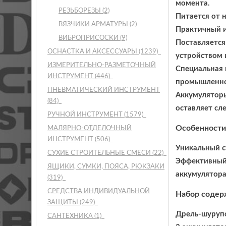
момента.
РЕЗЬБОРЕЗЫ
(2)
Питается от 
ВЯЗЧИКИ АРМАТУРЫ
(2)
Практичный и
ВИБРОПРИСОСКИ
(9)
Поставляется
ОСНАСТКА И АКСЕССУАРЫ
(1239)
устройством 
ИЗМЕРИТЕЛЬНО-РАЗМЕТОЧНЫЙ
Специальная 
ИНСТРУМЕНТ
(446)
промышленно
ПНЕВМАТИЧЕСКИЙ ИНСТРУМЕНТ
Аккумуляторы
(84)
оставляет сл
РУЧНОЙ ИНСТРУМЕНТ
(1579)
Особенности
МАЛЯРНО-ОТДЕЛОЧНЫЙ
ИНСТРУМЕНТ
(506)
Уникальный с
СУХИЕ СТРОИТЕЛЬНЫЕ СМЕСИ
(22)
Эффективный,
ЯЩИКИ, СУМКИ, ПОЯСА, РЮКЗАКИ
аккумулятора
(319)
СРЕДСТВА ИНДИВИДУАЛЬНОЙ
Набор содер
ЗАЩИТЫ
(249)
Дрель-шуруп
САНТЕХНИКА
(1)