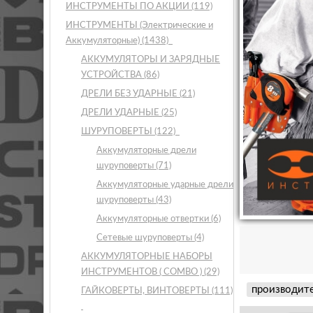
ИНСТРУМЕНТЫ ПО АКЦИИ
(119)
ИНСТРУМЕНТЫ (Электрические и
Аккумуляторные)
(1438)
АККУМУЛЯТОРЫ И ЗАРЯДНЫЕ
УСТРОЙСТВА
(86)
ДРЕЛИ БЕЗ УДАРНЫЕ
(21)
ДРЕЛИ УДАРНЫЕ
(25)
ШУРУПОВЕРТЫ
(122)
Аккумуляторные дрели
шуруповерты
(71)
Аккумуляторные ударные дрели
шуруповерты
(43)
Аккумуляторные отвертки
(6)
Сетевые шуруповерты
(4)
АККУМУЛЯТОРНЫЕ НАБОРЫ
ИНСТРУМЕНТОВ ( COMBO )
(29)
производит
ГАЙКОВЕРТЫ, ВИНТОВЕРТЫ
(111)