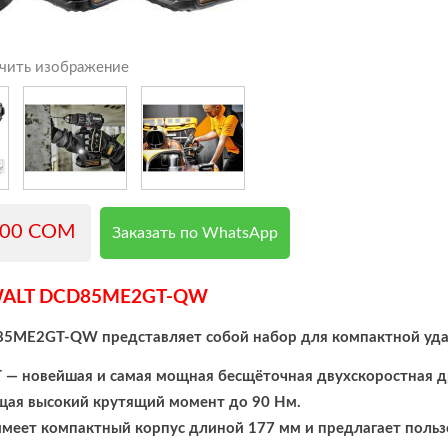
чить изображение
000 COM
Заказать по WhatsApp
WALT DCD85ME2GT-QW
5ME2GT-QW представляет собой набор для компактной удар
 новейшая и самая мощная бесщёточная двухскоростная др
щая высокий крутящий момент до 90 Нм.
меет компактный корпус длиной 177 мм и предлагает польз