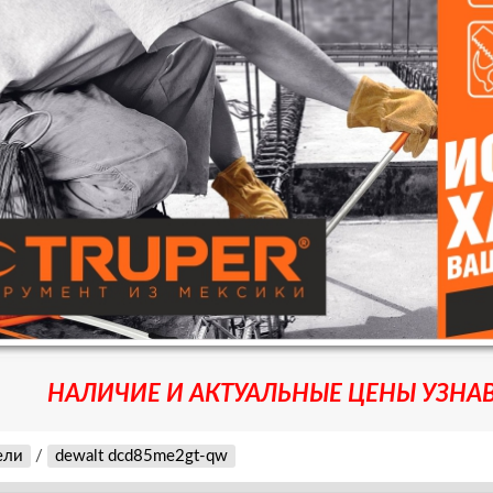
НАЛИЧИЕ И АКТУАЛЬНЫЕ ЦЕНЫ УЗНАВ
ели
/
dewalt dcd85me2gt-qw