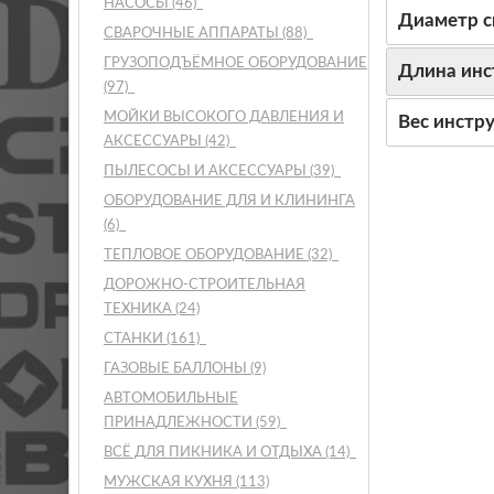
НАСОСЫ
(46)
Диаметр с
СВАРОЧНЫЕ АППАРАТЫ
(88)
ГРУЗОПОДЪЁМНОЕ ОБОРУДОВАНИЕ
Длина инс
(97)
МОЙКИ ВЫСОКОГО ДАВЛЕНИЯ И
Вес инстр
АКСЕССУАРЫ
(42)
ПЫЛЕСОСЫ И АКСЕССУАРЫ
(39)
ОБОРУДОВАНИЕ ДЛЯ И КЛИНИНГА
(6)
ТЕПЛОВОЕ ОБОРУДОВАНИЕ
(32)
ДОРОЖНО-СТРОИТЕЛЬНАЯ
ТЕХНИКА
(24)
СТАНКИ
(161)
ГАЗОВЫЕ БАЛЛОНЫ
(9)
АВТОМОБИЛЬНЫЕ
ПРИНАДЛЕЖНОСТИ
(59)
ВСЁ ДЛЯ ПИКНИКА И ОТДЫХА
(14)
МУЖСКАЯ КУХНЯ
(113)