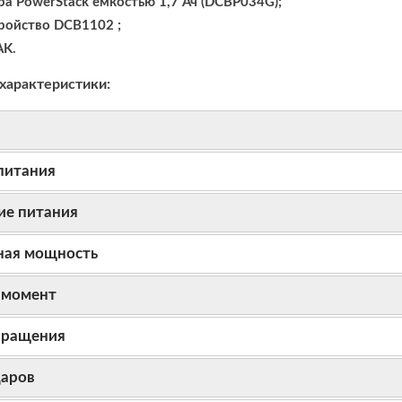
ра PowerStack емкостью 1,7 Ач (DCBP034G);
ройство DCB1102 ;
AK.
характеристики:
питания
е питания
ная мощность
 момент
вращения
даров