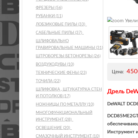
ФРЕЗЕРЫ
(56)
РУБАНКИ
(11)
Увели
ЛОБЗИКОВЫЕ ПИЛЫ
(33)
САБЕЛЬНЫЕ ПИЛЫ
(37)
ШЛИФОВАЛЬНО
ГРАВИРОВАЛЬНЫЕ МАШИНЫ
(31)
ШТРОБОРЕЗЫ БЕТОНОРЕЗЫ
(26)
ВОЗДУХОДУВЫ
(10)
45
Цена:
ТЕХНИЧЕСКИЕ ФЕНЫ
(23)
ТОЧИЛА
(22)
ШЛИФОВКА , ШТУКАТУРКА СТЕН
Дрель De
И ПОТОЛКОВ
(17)
DeWALT DCD8
НОЖНИЦЫ ПО МЕТАЛЛУ
(10)
МНОГОФУНКЦИОНАЛЬНЫЙ
DCD85ME2GT —
ИНСТРУМЕНТ
(28)
обеспечиваю
ОСВЕЩЕНИЕ
(20)
Инструмент и
СМАЗОЧНЫЙ ИНСТРУМЕНТ
(10)