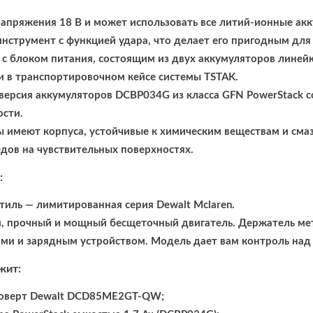
напряжения 18 В и может использовать все литий-ионные акк
нструмент с функцией удара, что делает его пригодным для 
 с блоком питания, состоящим из двух аккумуляторов линей
и в транспортировочном кейсе системы TSTAK.
версия аккумуляторов DCBP034G из класса GFN PowerStack 
сти.
 имеют корпуса, устойчивые к химическим веществам и сма
едов на чувствительных поверхностях.
:
тиль — лимитированная серия Dewalt Mclaren.
 прочный и мощный бесщеточный двигатель. Держатель мета
ми и зарядным устройством. Модель дает вам контроль над
жит:
оверт Dewalt DCD85ME2GT-QW;