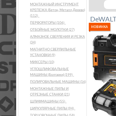
МОНТАЖНЫЙ ИНСТРУМЕНТ
КРЕПЕЖА (Бетон, Металл,Дерево)
(112)
DeWAL
ПЕРФОРАТОРЫ
(106)
НОВИНКА
ОТБОЙНЫЕ МОЛОТКИ
(27)
АЛМАЗНОЕ СВЕРЛЕНИЯ И РЕЗКА
(34)
МАГНИТНО СВЕРЛИЛЬНЫЕ
УСТАНОВКИ
(9)
МИКСЕРЫ
(10)
УГЛОШЛИФОВАЛЬНЫЕ
МАШИНЫ (Болгарки)
(199)
ПОЛИРОВАЛЬНЫЕ МАШИНЫ
(16)
МОНТАЖНЫЕ ПИЛЫ И
ОТРЕЗНЫЕ СТАНКИ
(21)
ШЛИФМАШИНЫ
(55)
ЦИРКУЛЯРНЫЕ ПИЛЫ
(94)
ТОРЦОВОЧНЫЕ ПИЛЫ
(58)