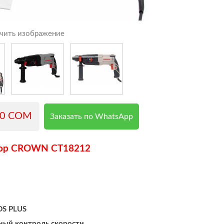
чить изображение
00 COM
Заказать по WhatsApp
ор
CROWN CT18212
DS PLUS
ный контроль скорости