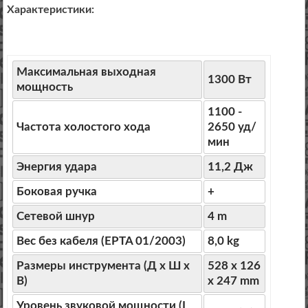
Характеристики:
Максимальная выходная
1300 Вт
мощность
1100 -
Частота холостого хода
2650 уд/
мин
Энергия удара
11,2 Дж
Боковая ручка
+
Сетевой шнур
4 m
Вес без кабеля (EPTA 01/2003)
8,0 kg
Размеры инструмента (Д х Ш х
528 x 126
В)
x 247 mm
Уровень звуковой мощности (L