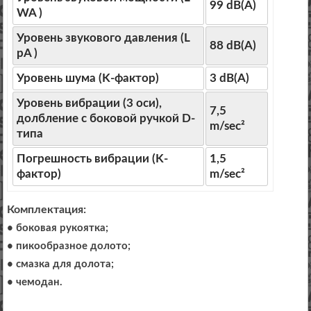
99 dB(A)
WA )
Уровень звукового давления (L
88 dB(A)
pA )
Уровень шума (K-фактор)
3 dB(A)
Уровень вибрации (3 оси),
7,5
долбление с боковой ручкой D-
m/sec²
типа
Погрешность вибрации (K-
1,5
фактор)
m/sec²
Комплектация:
• боковая рукоятка;
• пикообразное долото;
• смазка для долота;
• чемодан.