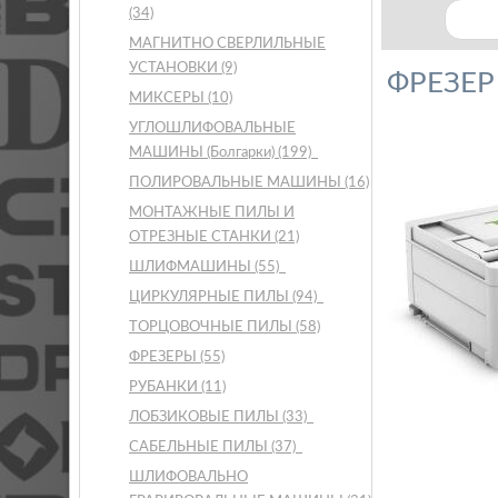
(34)
МАГНИТНО СВЕРЛИЛЬНЫЕ
УСТАНОВКИ
(9)
ФРЕЗЕР
МИКСЕРЫ
(10)
УГЛОШЛИФОВАЛЬНЫЕ
МАШИНЫ (Болгарки)
(199)
ПОЛИРОВАЛЬНЫЕ МАШИНЫ
(16)
МОНТАЖНЫЕ ПИЛЫ И
ОТРЕЗНЫЕ СТАНКИ
(21)
ШЛИФМАШИНЫ
(55)
ЦИРКУЛЯРНЫЕ ПИЛЫ
(94)
ТОРЦОВОЧНЫЕ ПИЛЫ
(58)
ФРЕЗЕРЫ
(55)
РУБАНКИ
(11)
ЛОБЗИКОВЫЕ ПИЛЫ
(33)
САБЕЛЬНЫЕ ПИЛЫ
(37)
ШЛИФОВАЛЬНО