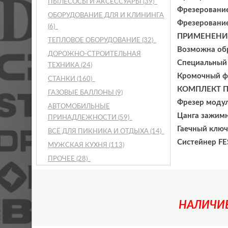
ПЫЛЕСОСЫ И АКСЕССУАРЫ
(39)
Фрезерование:
ОБОРУДОВАНИЕ ДЛЯ И КЛИНИНГА
Фрезерование
(6)
ПРИМЕНЕНИ
ТЕПЛОВОЕ ОБОРУДОВАНИЕ
(32)
Возможна обр
ДОРОЖНО-СТРОИТЕЛЬНАЯ
Специальный 
ТЕХНИКА
(24)
Кромочный фр
СТАНКИ
(160)
КОМПЛЕКТ 
ГАЗОВЫЕ БАЛЛОНЫ
(9)
Фрезер модул
АВТОМОБИЛЬНЫЕ
Цанга зажимн
ПРИНАДЛЕЖНОСТИ
(59)
Гаечный ключ 
ВСЁ ДЛЯ ПИКНИКА И ОТДЫХА
(14)
Систейнер FE
МУЖСКАЯ КУХНЯ
(113)
ПРОЧЕЕ
(28)
НАЛИЧИЕ