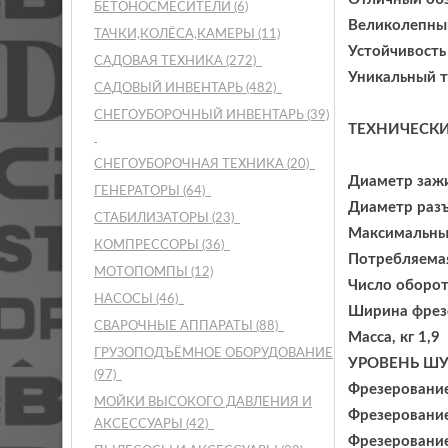
БЕТОНОСМЕСИТЕЛИ
(6)
Великолепный
ТАЧКИ,КОЛЁСА,КАМЕРЫ
(11)
Устойчивость
САДОВАЯ ТЕХНИКА
(272)
Уникальный 
САДОВЫЙ ИНВЕНТАРЬ
(482)
СНЕГОУБОРОЧНЫЙ ИНВЕНТАРЬ
(39)
ТЕХНИЧЕСКИ
СНЕГОУБОРОЧНАЯ ТЕХНИКА
(20)
Диаметр зажи
ГЕНЕРАТОРЫ
(64)
Диаметр разъ
СТАБИЛИЗАТОРЫ
(23)
Максимальны
КОМПРЕССОРЫ
(36)
Потребляемая
МОТОПОМПЫ
(12)
Число оборот
НАСОСЫ
(46)
Ширина фрез
СВАРОЧНЫЕ АППАРАТЫ
(88)
Масса, кг 1,9
ГРУЗОПОДЪЁМНОЕ ОБОРУДОВАНИЕ
УРОВЕНЬ ШУ
(97)
Фрезерование:
МОЙКИ ВЫСОКОГО ДАВЛЕНИЯ И
Фрезерование
АКСЕССУАРЫ
(42)
Фрезерование