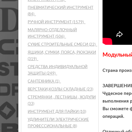
ПНЕВМАТИЧЕСКИЙ ИНСТРУМЕНТ
(84)
РУЧНОЙ ИНСТРУМЕНТ
(1579)
МАЛЯРНО-ОТДЕЛОЧНЫЙ
ИНСТРУМЕНТ
(506)
СУХИЕ СТРОИТЕЛЬНЫЕ СМЕСИ
(22)
ЯЩИКИ, СУМКИ, ПОЯСА, РЮКЗАКИ
Модульный
(319)
СРЕДСТВА ИНДИВИДУАЛЬНОЙ
Страна прои
ЗАЩИТЫ
(249)
САНТЕХНИКА
(1)
ЗАВЕРШЕНИ
ВЕРСТАКИ,КОЗЛЫ СКЛАДНЫЕ
(23)
Чудесное пер
СТРЕМЯНКИ , ЛЕСТНИЦЫ , ХОДУЛИ
выполнения р
(33)
Вы сможете ф
ИНСТРУМЕНТ ДЛЯ ПАЙКИ
(10)
операций.
УДЛИНИТЕЛИ ЭЛЕКТРИЧЕСКИЕ
ПРОФЕССИОНАЛЬНЫЕ
(8)
Отличный обз