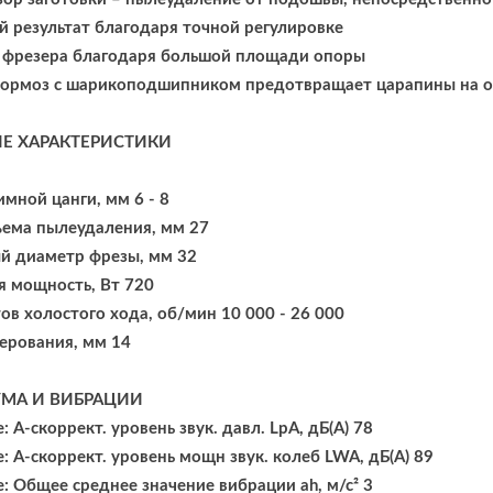
 результат благодаря точной регулировке
 фрезера благодаря большой площади опоры
тормоз с шарикоподшипником предотвращает царапины на 
Е ХАРАКТЕРИСТИКИ
мной цанги, мм 6 - 8
ема пылеудаления, мм 27
й диаметр фрезы, мм 32
 мощность, Вт 720
ов холостого хода, об/мин 10 000 - 26 000
ерования, мм 14
МА И ВИБРАЦИИ
 A-скоррект. уровень звук. давл. LpA, дБ(A) 78
: A-скоррект. уровень мощн звук. колеб LWA, дБ(A) 89
: Общее среднее значение вибрации ah, м/с² 3