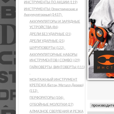
ИНСТРУМЕНТЫ ПО АКЦИИ
(119)
ИНСТРУМЕНТЫ (Электрические и
Аккумуляторные)
(1437)
АККУМУЛЯТОРЫ И ЗАРЯДНЫЕ
УСТРОЙСТВА
(86)
ДРЕЛИ БЕЗ УДАРНЫЕ
(21)
ДРЕЛИ УДАРНЫЕ
(25)
ШУРУПОВЕРТЫ
(122)
АККУМУЛЯТОРНЫЕ НАБОРЫ
ИНСТРУМЕНТОВ ( COMBO )
(29)
ГАЙКОВЕРТЫ, ВИНТОВЕРТЫ
(111)
МОНТАЖНЫЙ ИНСТРУМЕНТ
КРЕПЕЖА (Бетон, Металл,Дерево)
(112)
ПЕРФОРАТОРЫ
(106)
ОТБОЙНЫЕ МОЛОТКИ
(27)
производит
АЛМАЗНОЕ СВЕРЛЕНИЯ И РЕЗКА