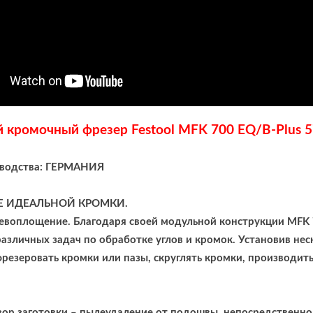
 кромочный фрезер Festool MFK 700 EQ/B-Plus 
зводства: ГЕРМАНИЯ
Е ИДЕАЛЬНОЙ КРОМКИ.
евоплощение. Благодаря своей модульной конструкции MFK 
азличных задач по обработке углов и кромок. Установив н
резеровать кромки или пазы, скруглять кромки, производи
ор заготовки – пылеудаление от подошвы, непосредственно