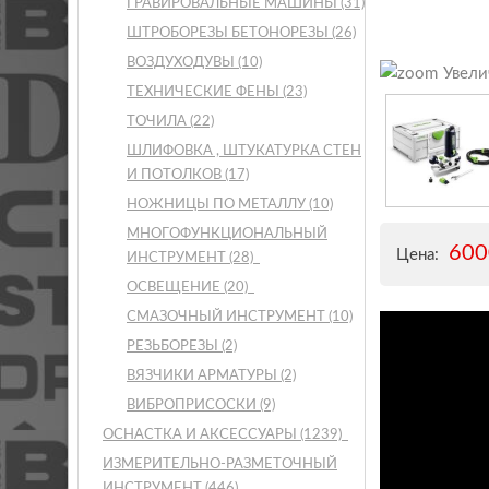
ГРАВИРОВАЛЬНЫЕ МАШИНЫ
(31)
ШТРОБОРЕЗЫ БЕТОНОРЕЗЫ
(26)
ВОЗДУХОДУВЫ
(10)
Увели
ТЕХНИЧЕСКИЕ ФЕНЫ
(23)
ТОЧИЛА
(22)
ШЛИФОВКА , ШТУКАТУРКА СТЕН
И ПОТОЛКОВ
(17)
НОЖНИЦЫ ПО МЕТАЛЛУ
(10)
МНОГОФУНКЦИОНАЛЬНЫЙ
60
Цена:
ИНСТРУМЕНТ
(28)
ОСВЕЩЕНИЕ
(20)
СМАЗОЧНЫЙ ИНСТРУМЕНТ
(10)
РЕЗЬБОРЕЗЫ
(2)
ВЯЗЧИКИ АРМАТУРЫ
(2)
ВИБРОПРИСОСКИ
(9)
ОСНАСТКА И АКСЕССУАРЫ
(1239)
ИЗМЕРИТЕЛЬНО-РАЗМЕТОЧНЫЙ
ИНСТРУМЕНТ
(446)