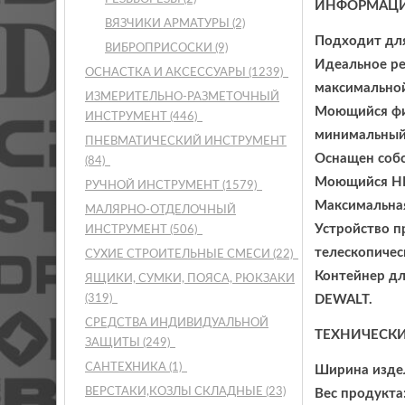
ИНФОРМАЦИ
ВЯЗЧИКИ АРМАТУРЫ
(2)
Подходит для
ВИБРОПРИСОСКИ
(9)
Идеальное ре
ОСНАСТКА И АКСЕССУАРЫ
(1239)
максимальной
ИЗМЕРИТЕЛЬНО-РАЗМЕТОЧНЫЙ
Моющийся фил
ИНСТРУМЕНТ
(446)
минимальный
ПНЕВМАТИЧЕСКИЙ ИНСТРУМЕНТ
Оснащен собс
(84)
Моющийся HEP
РУЧНОЙ ИНСТРУМЕНТ
(1579)
Максимальная
МАЛЯРНО-ОТДЕЛОЧНЫЙ
Устройство п
ИНСТРУМЕНТ
(506)
телескопичес
СУХИЕ СТРОИТЕЛЬНЫЕ СМЕСИ
(22)
Контейнер д
ЯЩИКИ, СУМКИ, ПОЯСА, РЮКЗАКИ
(319)
DEWALT.
СРЕДСТВА ИНДИВИДУАЛЬНОЙ
ТЕХНИЧЕСКИ
ЗАЩИТЫ
(249)
САНТЕХНИКА
(1)
Ширина изде
ВЕРСТАКИ,КОЗЛЫ СКЛАДНЫЕ
(23)
Вес продукта: