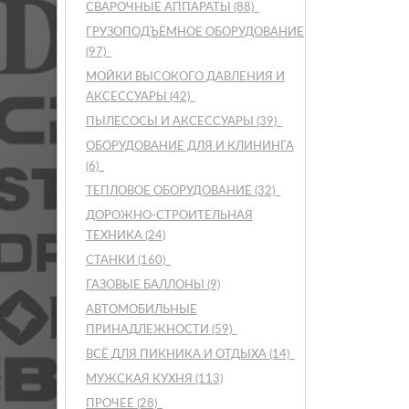
СВАРОЧНЫЕ АППАРАТЫ
(88)
ГРУЗОПОДЪЁМНОЕ ОБОРУДОВАНИЕ
(97)
МОЙКИ ВЫСОКОГО ДАВЛЕНИЯ И
АКСЕССУАРЫ
(42)
ПЫЛЕСОСЫ И АКСЕССУАРЫ
(39)
ОБОРУДОВАНИЕ ДЛЯ И КЛИНИНГА
(6)
ТЕПЛОВОЕ ОБОРУДОВАНИЕ
(32)
ДОРОЖНО-СТРОИТЕЛЬНАЯ
ТЕХНИКА
(24)
СТАНКИ
(160)
ГАЗОВЫЕ БАЛЛОНЫ
(9)
АВТОМОБИЛЬНЫЕ
ПРИНАДЛЕЖНОСТИ
(59)
ВСЁ ДЛЯ ПИКНИКА И ОТДЫХА
(14)
МУЖСКАЯ КУХНЯ
(113)
ПРОЧЕЕ
(28)