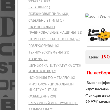
ФРЕЗЕРЫ
(55)
РУБАНКИ
(11)
ЛОБЗИКОВЫЕ ПИЛЫ
(33)
Увели
САБЕЛЬНЫЕ ПИЛЫ
(37)
ШЛИФОВАЛЬНО
ГРАВИРОВАЛЬНЫЕ МАШИНЫ
(31)
ШТРОБОРЕЗЫ БЕТОНОРЕЗЫ
(26)
ВОЗДУХОДУВЫ
(10)
ТЕХНИЧЕСКИЕ ФЕНЫ
(23)
19
Цена:
ТОЧИЛА
(22)
ШЛИФОВКА , ШТУКАТУРКА СТЕН
И ПОТОЛКОВ
(17)
Пылесбор
НОЖНИЦЫ ПО МЕТАЛЛУ
(10)
Высокоэффект
МНОГОФУНКЦИОНАЛЬНЫЙ
идут насадки
ИНСТРУМЕНТ
(28)
Функция двух
ОСВЕЩЕНИЕ
(20)
99,97% мель
СМАЗОЧНЫЙ ИНСТРУМЕНТ
(10)
РЕЗЬБОРЕЗЫ
(2)