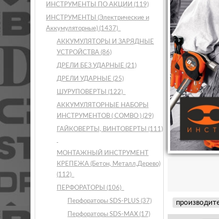
ИНСТРУМЕНТЫ ПО АКЦИИ
(119)
ИНСТРУМЕНТЫ (Электрические и
Аккумуляторные)
(1437)
АККУМУЛЯТОРЫ И ЗАРЯДНЫЕ
УСТРОЙСТВА
(86)
ДРЕЛИ БЕЗ УДАРНЫЕ
(21)
ДРЕЛИ УДАРНЫЕ
(25)
ШУРУПОВЕРТЫ
(122)
АККУМУЛЯТОРНЫЕ НАБОРЫ
ИНСТРУМЕНТОВ ( COMBO )
(29)
ГАЙКОВЕРТЫ, ВИНТОВЕРТЫ
(111)
МОНТАЖНЫЙ ИНСТРУМЕНТ
КРЕПЕЖА (Бетон, Металл,Дерево)
(112)
ПЕРФОРАТОРЫ
(106)
Перфораторы SDS-PLUS
(37)
производит
Перфораторы SDS-MAX
(17)