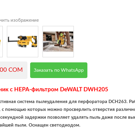
чить изображение
000 COM
Заказать по WhatsApp
ник с HEPA-фильтром DeWALT DWH205
ивная система пылеудаления для перфоратора DCH263. Раб
, с помощью которых можно просверлить отверстия различного
секундной задержки позволяет удалять пыль даже после вы
чайшей пыли. Оснащен светодиодом.