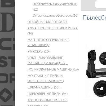
Перфораторы аккумуляторные
(42)
Оснастка для перфораторов
(10)
Пылесб
ОТБОЙНЫЕ МОЛОТКИ
(27)
АЛМАЗНОЕ СВЕРЛЕНИЯ И РЕЗКА
(34)
МАГНИТНО СВЕРЛИЛЬНЫЕ
УСТАНОВКИ
(9)
МИКСЕРЫ
(10)
УГЛОШЛИФОВАЛЬНЫЕ
МАШИНЫ (Болгарки)
(199)
ПОЛИРОВАЛЬНЫЕ МАШИНЫ
(16)
МОНТАЖНЫЕ ПИЛЫ И
ОТРЕЗНЫЕ СТАНКИ
(21)
ШЛИФМАШИНЫ
(55)
ЦИРКУЛЯРНЫЕ ПИЛЫ
(94)
ТОРЦОВОЧНЫЕ ПИЛЫ
(58)