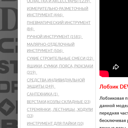
ОСНАСТКА И АКСЕССУАРЫ
(1239)
ИЗМЕРИТЕЛЬНО-РАЗМЕТОЧНЫЙ
ИНСТРУМЕНТ
(446)
ПНЕВМАТИЧЕСКИЙ ИНСТРУМЕНТ
(84)
РУЧНОЙ ИНСТРУМЕНТ
(1581)
МАЛЯРНО-ОТДЕЛОЧНЫЙ
ИНСТРУМЕНТ
(506)
СУХИЕ СТРОИТЕЛЬНЫЕ СМЕСИ
(22)
ЯЩИКИ, СУМКИ, ПОЯСА, РЮКЗАКИ
(319)
СРЕДСТВА ИНДИВИДУАЛЬНОЙ
Лобзик DE
ЗАЩИТЫ
(249)
САНТЕХНИКА
(1)
Лобзиковая 
ВЕРСТАКИ,КОЗЛЫ СКЛАДНЫЕ
(23)
данной модел
СТРЕМЯНКИ , ЛЕСТНИЦЫ , ХОДУЛИ
передняя час
(33)
бесключевая 
ИНСТРУМЕНТ ДЛЯ ПАЙКИ
(10)