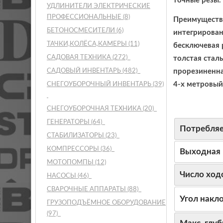
точные резы.
УДЛИНИТЕЛИ ЭЛЕКТРИЧЕСКИЕ
ПРОФЕССИОНАЛЬНЫЕ
(8)
Преимуществ
БЕТОНОСМЕСИТЕЛИ
(6)
интегрирован
ТАЧКИ,КОЛЁСА,КАМЕРЫ
(11)
бесключевая 
САДОВАЯ ТЕХНИКА
(272)
толстая стал
САДОВЫЙ ИНВЕНТАРЬ
(482)
прорезиненна
4-х метровый
СНЕГОУБОРОЧНЫЙ ИНВЕНТАРЬ
(39)
СНЕГОУБОРОЧНАЯ ТЕХНИКА
(20)
ГЕНЕРАТОРЫ
(64)
Потребля
СТАБИЛИЗАТОРЫ
(23)
КОМПРЕССОРЫ
(36)
Выходная
МОТОПОМПЫ
(12)
Число ход
НАСОСЫ
(46)
СВАРОЧНЫЕ АППАРАТЫ
(88)
Угол накл
ГРУЗОПОДЪЁМНОЕ ОБОРУДОВАНИЕ
(97)