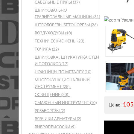
САБЕЛЬНЫЕ ПИЛЫ
(37)
ШЛИФОВАЛЬНО
ГРАВИРОВАЛЬНЫЕ МАШИНЫ
(31)
Увели
ШТРОБОРЕЗЫ БЕТОНОРЕЗЫ
(26)
ВОЗДУХОДУВЫ
(10)
ТЕХНИЧЕСКИЕ ФЕНЫ
(23)
ТОЧИЛА
(22)
ШЛИФОВКА , ШТУКАТУРКА СТЕН
И ПОТОЛКОВ
(17)
НОЖНИЦЫ ПО МЕТАЛЛУ
(10)
МНОГОФУНКЦИОНАЛЬНЫЙ
ИНСТРУМЕНТ
(28)
ОСВЕЩЕНИЕ
(20)
СМАЗОЧНЫЙ ИНСТРУМЕНТ
(10)
10
Цена:
РЕЗЬБОРЕЗЫ
(2)
ВЯЗЧИКИ АРМАТУРЫ
(2)
ВИБРОПРИСОСКИ
(9)