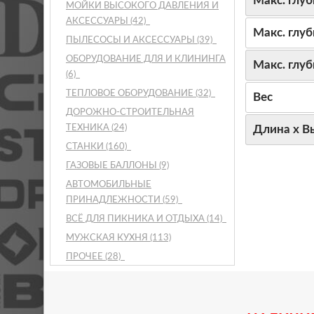
Макс. глуб
МОЙКИ ВЫСОКОГО ДАВЛЕНИЯ И
АКСЕССУАРЫ
(42)
Макс. глу
ПЫЛЕСОСЫ И АКСЕССУАРЫ
(39)
ОБОРУДОВАНИЕ ДЛЯ И КЛИНИНГА
Макс. глу
(6)
ТЕПЛОВОЕ ОБОРУДОВАНИЕ
(32)
Вес
ДОРОЖНО-СТРОИТЕЛЬНАЯ
ТЕХНИКА
(24)
Длина х В
СТАНКИ
(160)
ГАЗОВЫЕ БАЛЛОНЫ
(9)
АВТОМОБИЛЬНЫЕ
ПРИНАДЛЕЖНОСТИ
(59)
ВСЁ ДЛЯ ПИКНИКА И ОТДЫХА
(14)
МУЖСКАЯ КУХНЯ
(113)
ПРОЧЕЕ
(28)