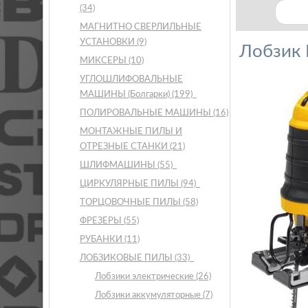
(34)
МАГНИТНО СВЕРЛИЛЬНЫЕ
УСТАНОВКИ
(9)
Лобзик
МИКСЕРЫ
(10)
УГЛОШЛИФОВАЛЬНЫЕ
МАШИНЫ (Болгарки)
(199)
ПОЛИРОВАЛЬНЫЕ МАШИНЫ
(16)
МОНТАЖНЫЕ ПИЛЫ И
ОТРЕЗНЫЕ СТАНКИ
(21)
ШЛИФМАШИНЫ
(55)
ЦИРКУЛЯРНЫЕ ПИЛЫ
(94)
ТОРЦОВОЧНЫЕ ПИЛЫ
(58)
ФРЕЗЕРЫ
(55)
РУБАНКИ
(11)
ЛОБЗИКОВЫЕ ПИЛЫ
(33)
Лобзики электрические
(26)
Лобзики аккумуляторные
(7)