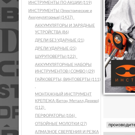
ИНСТРУМЕНТЫ ПО АКЦИИ
(119)
ИНСТРУМЕНТЫ (Электрические и
Аккумуляторные)
(1437)
АККУМУЛЯТОРЫ И ЗАРЯДНЫЕ
УСТРОЙСТВА
(86)
ДРЕЛИ БЕЗ УДАРНЫЕ
(21)
ДРЕЛИ УДАРНЫЕ
(25)
ШУРУПОВЕРТЫ
(122)
АККУМУЛЯТОРНЫЕ НАБОРЫ
ИНСТРУМЕНТОВ ( COMBO )
(29)
ГАЙКОВЕРТЫ, ВИНТОВЕРТЫ
(111)
МОНТАЖНЫЙ ИНСТРУМЕНТ
КРЕПЕЖА (Бетон, Металл,Дерево)
(112)
ПЕРФОРАТОРЫ
(106)
ОТБОЙНЫЕ МОЛОТКИ
(27)
производит
АЛМАЗНОЕ СВЕРЛЕНИЯ И РЕЗКА