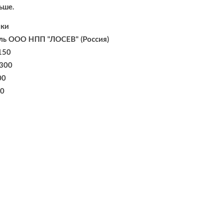
ьше.
ики
ль ООО НПП "ЛОСЕВ" (Россия)
150
300
00
90