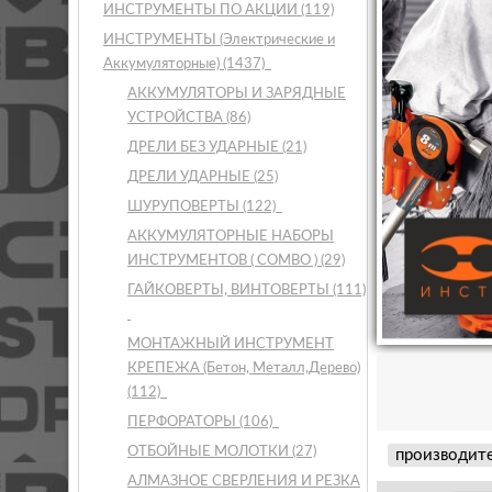
ИНСТРУМЕНТЫ ПО АКЦИИ
(119)
ИНСТРУМЕНТЫ (Электрические и
Аккумуляторные)
(1437)
АККУМУЛЯТОРЫ И ЗАРЯДНЫЕ
УСТРОЙСТВА
(86)
ДРЕЛИ БЕЗ УДАРНЫЕ
(21)
ДРЕЛИ УДАРНЫЕ
(25)
ШУРУПОВЕРТЫ
(122)
АККУМУЛЯТОРНЫЕ НАБОРЫ
ИНСТРУМЕНТОВ ( COMBO )
(29)
ГАЙКОВЕРТЫ, ВИНТОВЕРТЫ
(111)
МОНТАЖНЫЙ ИНСТРУМЕНТ
КРЕПЕЖА (Бетон, Металл,Дерево)
(112)
ПЕРФОРАТОРЫ
(106)
ОТБОЙНЫЕ МОЛОТКИ
(27)
производит
АЛМАЗНОЕ СВЕРЛЕНИЯ И РЕЗКА