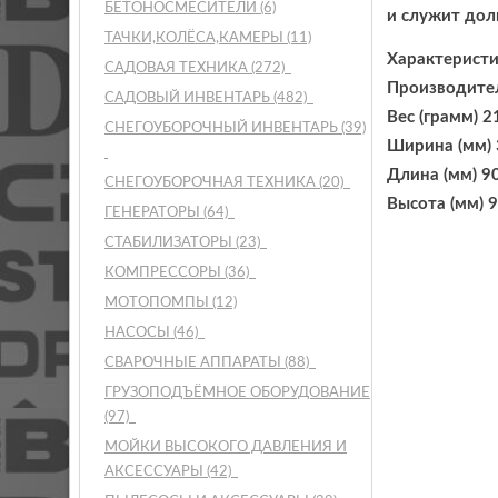
БЕТОНОСМЕСИТЕЛИ
(6)
и служит дол
ТАЧКИ,КОЛЁСА,КАМЕРЫ
(11)
Характерист
САДОВАЯ ТЕХНИКА
(272)
Производите
САДОВЫЙ ИНВЕНТАРЬ
(482)
Вес (грамм) 2
СНЕГОУБОРОЧНЫЙ ИНВЕНТАРЬ
(39)
Ширина (мм) 
Длина (мм) 9
СНЕГОУБОРОЧНАЯ ТЕХНИКА
(20)
Высота (мм) 
ГЕНЕРАТОРЫ
(64)
СТАБИЛИЗАТОРЫ
(23)
КОМПРЕССОРЫ
(36)
МОТОПОМПЫ
(12)
НАСОСЫ
(46)
СВАРОЧНЫЕ АППАРАТЫ
(88)
ГРУЗОПОДЪЁМНОЕ ОБОРУДОВАНИЕ
(97)
МОЙКИ ВЫСОКОГО ДАВЛЕНИЯ И
АКСЕССУАРЫ
(42)