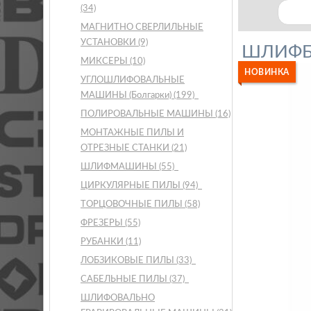
(34)
МАГНИТНО СВЕРЛИЛЬНЫЕ
УСТАНОВКИ
(9)
ШЛИФБЛ
МИКСЕРЫ
(10)
НОВИНКА
УГЛОШЛИФОВАЛЬНЫЕ
МАШИНЫ (Болгарки)
(199)
ПОЛИРОВАЛЬНЫЕ МАШИНЫ
(16)
МОНТАЖНЫЕ ПИЛЫ И
ОТРЕЗНЫЕ СТАНКИ
(21)
ШЛИФМАШИНЫ
(55)
ЦИРКУЛЯРНЫЕ ПИЛЫ
(94)
ТОРЦОВОЧНЫЕ ПИЛЫ
(58)
ФРЕЗЕРЫ
(55)
РУБАНКИ
(11)
ЛОБЗИКОВЫЕ ПИЛЫ
(33)
САБЕЛЬНЫЕ ПИЛЫ
(37)
ШЛИФОВАЛЬНО