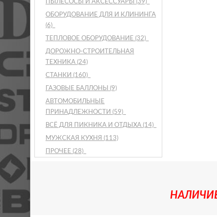
ПЫЛЕСОСЫ И АКСЕССУАРЫ
(39)
ОБОРУДОВАНИЕ ДЛЯ И КЛИНИНГА
(6)
ТЕПЛОВОЕ ОБОРУДОВАНИЕ
(32)
ДОРОЖНО-СТРОИТЕЛЬНАЯ
ТЕХНИКА
(24)
СТАНКИ
(160)
ГАЗОВЫЕ БАЛЛОНЫ
(9)
АВТОМОБИЛЬНЫЕ
ПРИНАДЛЕЖНОСТИ
(59)
ВСЁ ДЛЯ ПИКНИКА И ОТДЫХА
(14)
МУЖСКАЯ КУХНЯ
(113)
ПРОЧЕЕ
(28)
НАЛИЧИЕ