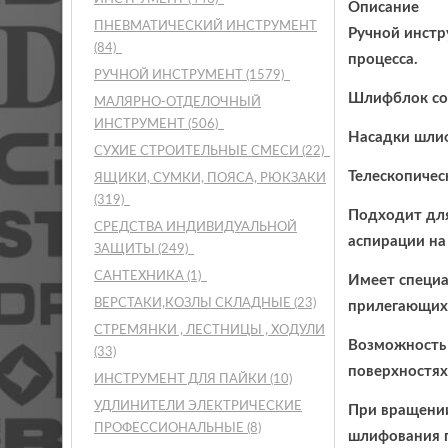
Описание
ПНЕВМАТИЧЕСКИЙ ИНСТРУМЕНТ
Ручной инстр
(84)
процесса.
РУЧНОЙ ИНСТРУМЕНТ
(1579)
Шлифблок сос
МАЛЯРНО-ОТДЕЛОЧНЫЙ
ИНСТРУМЕНТ
(506)
Насадки шлиф
СУХИЕ СТРОИТЕЛЬНЫЕ СМЕСИ
(22)
Телескопичес
ЯЩИКИ, СУМКИ, ПОЯСА, РЮКЗАКИ
(319)
Подходит для
СРЕДСТВА ИНДИВИДУАЛЬНОЙ
аспирации на
ЗАЩИТЫ
(249)
САНТЕХНИКА
(1)
Имеет специа
ВЕРСТАКИ,КОЗЛЫ СКЛАДНЫЕ
(23)
прилегающих 
СТРЕМЯНКИ , ЛЕСТНИЦЫ , ХОДУЛИ
Возможность 
(33)
поверхностях
ИНСТРУМЕНТ ДЛЯ ПАЙКИ
(10)
УДЛИНИТЕЛИ ЭЛЕКТРИЧЕСКИЕ
При вращении
ПРОФЕССИОНАЛЬНЫЕ
(8)
шлифования п