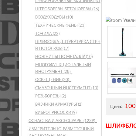
ГРАВИРОВАЛЬНЫЕ МАШИНЫ
(31)
ШТРОБОРЕЗЫ БЕТОНОРЕЗЫ
(26)
ВОЗДУХОДУВЫ
(10)
Увели
ТЕХНИЧЕСКИЕ ФЕНЫ
(23)
ТОЧИЛА
(22)
ШЛИФОВКА , ШТУКАТУРКА СТЕН
И ПОТОЛКОВ
(17)
НОЖНИЦЫ ПО МЕТАЛЛУ
(10)
МНОГОФУНКЦИОНАЛЬНЫЙ
ИНСТРУМЕНТ
(28)
ОСВЕЩЕНИЕ
(20)
СМАЗОЧНЫЙ ИНСТРУМЕНТ
(10)
РЕЗЬБОРЕЗЫ
(2)
ВЯЗЧИКИ АРМАТУРЫ
(2)
10
Цена:
ВИБРОПРИСОСКИ
(9)
ОСНАСТКА И АКСЕССУАРЫ
(1239)
ШЛИФБЛОК
ИЗМЕРИТЕЛЬНО-РАЗМЕТОЧНЫЙ
ИНСТРУМЕНТ
(446)